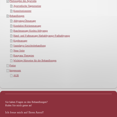
Philosophie des Ayurveda
Ayurvedische Tagesroutine
Konstitutionstest
Behandlungen
Abhyanga-Ölmassage
Kundalini-Rückenmassage
Bauchmassage Koshta Abhyanga
Hand- und Fußmassage Hathabhyanga+Padhabhyanga
Kopfmassage
Saundarya Gesichtsbehandlung
Neue Seite
Rasayana Therapien
Wichtige Hinweise für die Behandlungen
Preise
Impressum
AGB
Sie haben Fragen zu den Behandlungen?
Rufen Sie mich gerne an!
Ich freue mich auf Ihren Anruf!